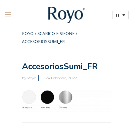
IT
ROYO
SCARICO E SIFONE
/
/
ACCESORIOSSUMI_FR
AccesoriosSumi_FR
by
Royo
24 Febbraio, 2022