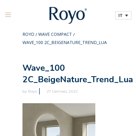
IT
ROYO
WAVE COMPACT
/
/
WAVE_100 2C_BEIGENATURE_TREND_LUA
Wave_100
2C_BeigeNature_Trend_Lua
by
Royo
27 Gennaio, 2022