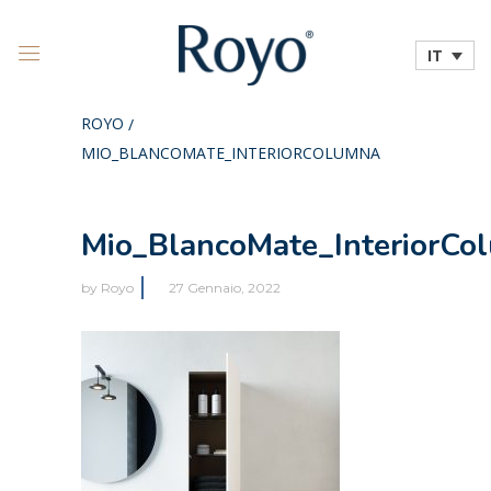
IT
ROYO
/
MIO_BLANCOMATE_INTERIORCOLUMNA
Mio_BlancoMate_InteriorCo
by
Royo
27 Gennaio, 2022