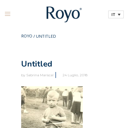
IT
ROYO
/
UNTITLED
Untitled
by
Sabrina Mariscal
24 Luglio, 2018