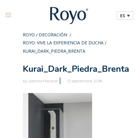
ES
ROYO
DECORACIÓN
/
/
ROYO: VIVE LA EXPERIENCIA DE DUCHA
/
KURAI_DARK_PIEDRA_BRENTA
Kurai_Dark_Piedra_Brenta
by
Sabrina Mariscal
12 septiembre, 2018