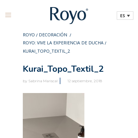
ES
ROYO
DECORACIÓN
/
/
ROYO: VIVE LA EXPERIENCIA DE DUCHA
/
KURAI_TOPO_TEXTIL_2
Kurai_Topo_Textil_2
by
Sabrina Mariscal
12 septiembre, 2018